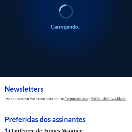
Carregando...
Newsletters
Ao se cadastrar você concorda com os
Termos de Uso
e
Política de Privacidade.
Preferidas dos assinantes
O milagre de Jaques Wagner
1
.