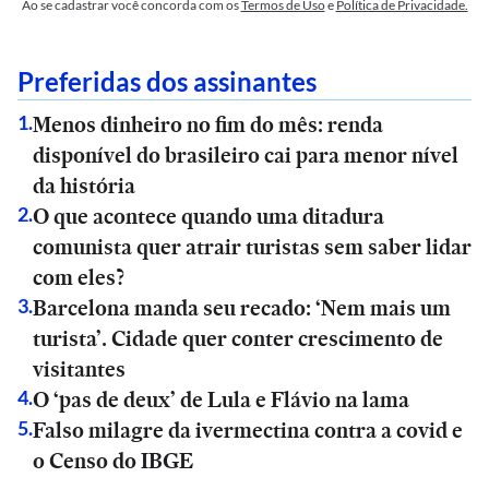
Ao se cadastrar você concorda com os
Termos de Uso
e
Política de Privacidade.
Preferidas dos assinantes
Menos dinheiro no fim do mês: renda
1
.
disponível do brasileiro cai para menor nível
da história
O que acontece quando uma ditadura
2
.
comunista quer atrair turistas sem saber lidar
com eles?
Barcelona manda seu recado: ‘Nem mais um
3
.
turista’. Cidade quer conter crescimento de
visitantes
O ‘pas de deux’ de Lula e Flávio na lama
4
.
Falso milagre da ivermectina contra a covid e
5
.
o Censo do IBGE