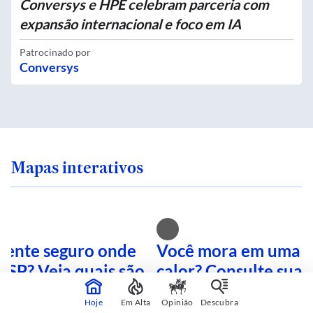
Conversys e HPE celebram parceria com
expansão internacional e foco em IA
Patrocinado por
Conversys
Mapas interativos
 sente seguro onde
Você mora em uma i
 SP? Veja quais são
calor? Consulte sua 
mais perigosas
mapa interativo
Hoje
Em Alta
Opinião
Descubra