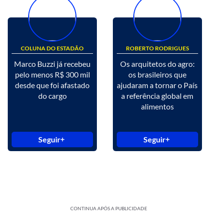
COLUNA DO ESTADÃO
ROBERTO RODRIGUES
Marco Buzzi já recebeu
Os arquitetos do agro:
pelo menos R$ 300 mil
os brasileiros que
desde que foi afastado
ajudaram a tornar o País
do cargo
a referência global em
alimentos
Seguir
Seguir
CONTINUA APÓS A PUBLICIDADE