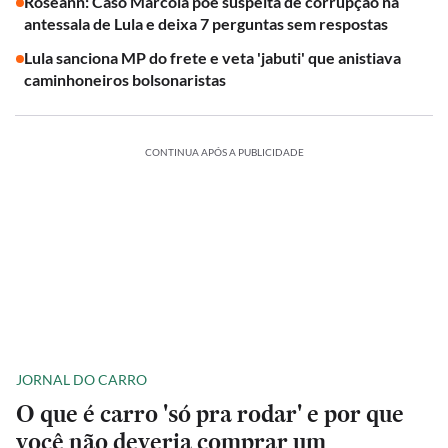
Roseann: Caso Marcola põe suspeita de corrupção na
antessala de Lula e deixa 7 perguntas sem respostas
Lula sanciona MP do frete e veta 'jabuti' que anistiava
caminhoneiros bolsonaristas
CONTINUA APÓS A PUBLICIDADE
JORNAL DO CARRO
O que é carro 'só pra rodar' e por que
você não deveria comprar um