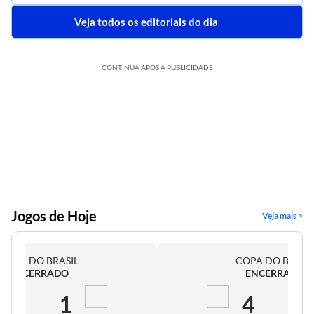
Veja todos os editoriais do dia
CONTINUA APÓS A PUBLICIDADE
Jogos de Hoje
Veja mais >
COPA DO BRASIL
COPA DO BRASI
ENCERRADO
ENCERRADO
2
1
4
0