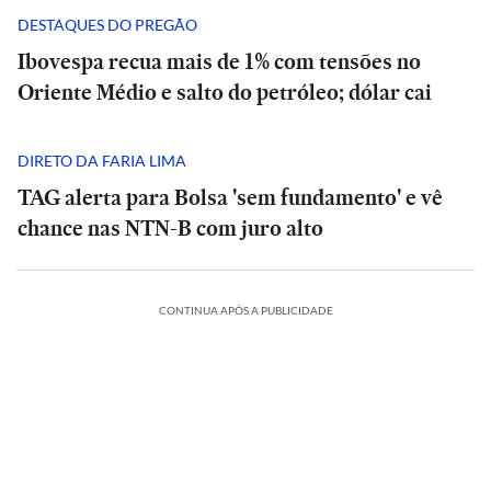
DESTAQUES DO PREGÃO
Ibovespa recua mais de 1% com tensões no
Oriente Médio e salto do petróleo; dólar cai
DIRETO DA FARIA LIMA
TAG alerta para Bolsa 'sem fundamento' e vê
chance nas NTN-B com juro alto
ESPORTES
CONTINUA APÓS A PUBLICIDADE
A
CIÊNCIA
O
Diniz
suspiro
se
ORTES
ECONOMIA
ESPORTES
ECONOMIA
final
ESPORTES
ESPORTES
diz
ria
Meta
do
Vitória
Meta
‘ansioso’
o:
ia
é
Veja
Universo:
goleia
Diniz
é
INTERNACIONAL
INTERNACIONAL
letico-
condenada
os
como
Athletico-
se
condenada
para
Casa
MRV:
a
memes
a
PR
Casa
diz
MRV:
a
contar
ESPORTES
ESPORTES
Branca
Resia
pagar
da
Física
em
Branca
‘ansioso’
Resia
pagar
ESPORTES
ESPORTES
com
ada
usa
México
vende
US$
eliminação
prevê
virada
usa
México
para
vende
US$
Memphis
referência
presta
Diniz
ativos
567
do
o
que
referência
presta
contar
Diniz
ativos
567