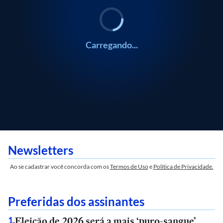
Carregando...
Newsletters
Ao se cadastrar você concorda com os
Termos de Uso
e
Política de Privacidade.
Preferidas dos assinantes
Eleição de 2026 será a mais ‘puro-sangue’
1
.