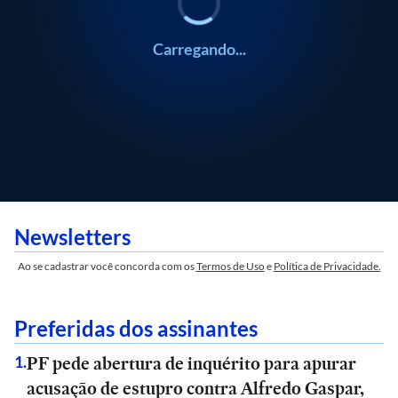
Carregando...
Newsletters
Ao se cadastrar você concorda com os
Termos de Uso
e
Política de Privacidade.
Preferidas dos assinantes
PF pede abertura de inquérito para apurar
1
.
acusação de estupro contra Alfredo Gaspar,