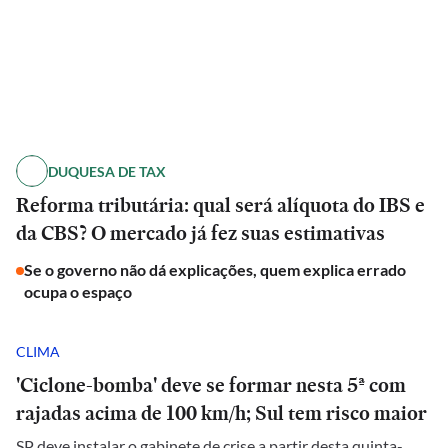
DUQUESA DE TAX
Reforma tributária: qual será alíquota do IBS e
da CBS? O mercado já fez suas estimativas
Se o governo não dá explicações, quem explica errado
ocupa o espaço
CLIMA
'Ciclone-bomba' deve se formar nesta 5ª com
rajadas acima de 100 km/h; Sul tem risco maior
SP deve instalar o gabinete de crise a partir desta quinta-