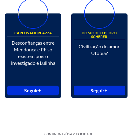
CARLOS ANDREAZZA
DOM ODILO PEDRO
SCHERER
Desconfianças entre
Civilização do amor.
Mendonça e PF só
Utopia?
existem pois o
investigado é Lulinha
Seguir
Seguir
CONTINUA APÓS A PUBLICIDADE