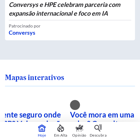
Conversys e HPE celebram parceria com
expansão internacional e foco em IA
Patrocinado por
Conversys
Mapas interativos
 sente seguro onde
Você mora em uma i
 SP? Veja quais são
calor? Consulte sua 
mais perigosas
mapa interativo
Hoje
Em Alta
Opinião
Descubra