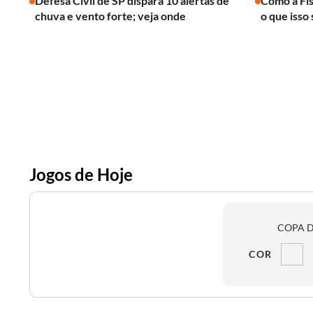
Defesa Civil de SP dispara 10 alertas de
Como a Fís
chuva e vento forte; veja onde
o que isso 
Jogos de Hoje
COPA D
COR