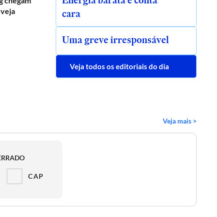
Energia barata e conta
g chegam
 veja
cara
Uma greve irresponsável
Veja todos os editoriais do dia
Veja mais >
ERRADO
CAP