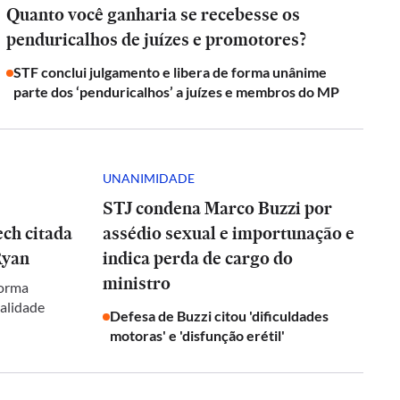
Quanto você ganharia se recebesse os
penduricalhos de juízes e promotores?
STF conclui julgamento e libera de forma unânime
parte dos ‘penduricalhos’ a juízes e membros do MP
UNANIMIDADE
STJ condena Marco Buzzi por
ch citada
assédio sexual e importunação e
Ryan
indica perda de cargo do
ministro
forma
galidade
Defesa de Buzzi citou 'dificuldades
motoras' e 'disfunção erétil'