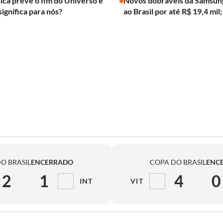
ica prevê o fim do Universo e
Novos dobráveis da Samsun
significa para nós?
ao Brasil por até R$ 19,4 mil;
O BRASIL
ENCERRADO
COPA DO BRASIL
ENC
2
1
4
0
INT
VIT