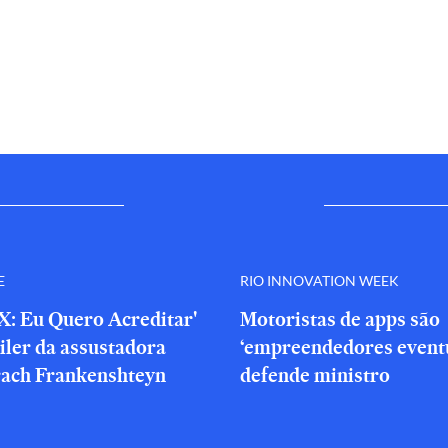
E
RIO INNOVATION WEEK
X: Eu Quero Acreditar'
Motoristas de apps são
iler da assustadora
‘empreendedores eventu
rach Frankenshteyn
defende ministro