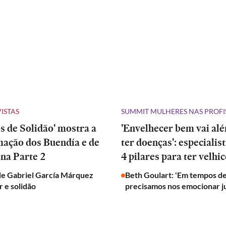
VISTAS
SUMMIT MULHERES NAS PROFI
 de Solidão' mostra a
'Envelhecer bem vai al
mação dos Buendía e de
ter doenças': especialis
na Parte 2
4 pilares para ter velhic
de Gabriel García Márquez
Beth Goulart: 'Em tempos de
 e solidão
precisamos nos emocionar j