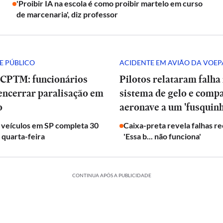
'Proibir IA na escola é como proibir martelo em curso
de marcenaria', diz professor
E PÚBLICO
ACIDENTE EM AVIÃO DA VOEP
 CPTM: funcionários
Pilotos relataram falha
encerrar paralisação em
sistema de gelo e com
o
aeronave a um 'fusquinh
 veículos em SP completa 30
Caixa-preta revela falhas r
 quarta-feira
'Essa b... não funciona'
CONTINUA APÓS A PUBLICIDADE