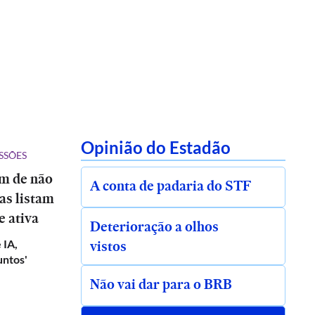
Opinião do Estadão
SSÕES
ém de não
A conta de padaria do STF
tas listam
e ativa
Deterioração a olhos
vistos
 IA,
untos'
Não vai dar para o BRB