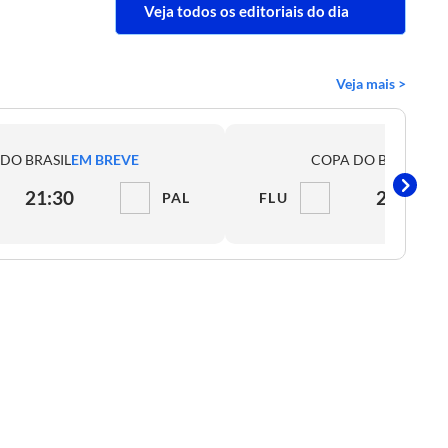
Veja todos os editoriais do dia
Veja mais >
DO BRASIL
EM BREVE
COPA DO BRASIL
EM
21:30
21:30
PAL
FLU