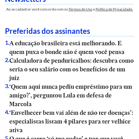
Ao se cadastrar você concorda com os
Termos de Uso
e
Política de Privacidade.
Preferidas dos assinantes
A educação brasileira está melhorando. E
1
.
quem puxa o bonde não é quem você pensa
Calculadora de penduricalhos: descubra como
2
.
seria o seu salário com os benefícios de um
juiz
‘Quem aqui nunca pediu empréstimo para um
3
.
amigo?’, perguntou Lula em defesa de
Marcola
‘Envelhecer bem vai além de não ter doenças’:
4
.
especialistas listam 4 pilares para ter velhice
ativa
O que é carro ‘só pra rodar’ e por que você
5
.