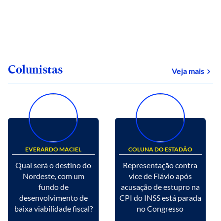
Colunistas
Veja mais
EVERARDO MACIEL
COLUNA DO ESTADÃO
Qual será o destino do
Representação contra
Nordeste, com um
vice de Flávio após
fundo de
acusação de estupro na
desenvolvimento de
CPI do INSS está parada
baixa viabilidade fiscal?
no Congresso