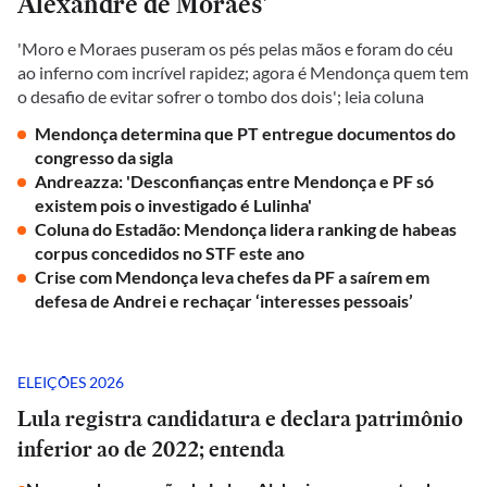
Alexandre de Moraes'
'Moro e Moraes puseram os pés pelas mãos e foram do céu
ao inferno com incrível rapidez; agora é Mendonça quem tem
o desafio de evitar sofrer o tombo dos dois'; leia coluna
Mendonça determina que PT entregue documentos do
congresso da sigla
Andreazza: 'Desconfianças entre Mendonça e PF só
existem pois o investigado é Lulinha'
Coluna do Estadão: Mendonça lidera ranking de habeas
corpus concedidos no STF este ano
Crise com Mendonça leva chefes da PF a saírem em
defesa de Andrei e rechaçar ‘interesses pessoais’
ELEIÇÕES 2026
Lula registra candidatura e declara patrimônio
inferior ao de 2022; entenda