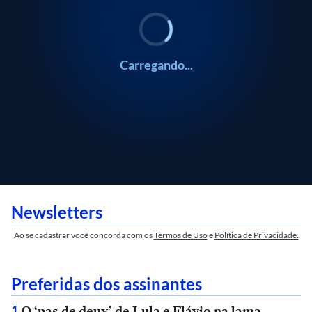
Carregando...
Newsletters
Ao se cadastrar você concorda com os
Termos de Uso
e
Política de Privacidade.
Preferidas dos assinantes
O ‘pas de deux’ de Lula e Flávio na lama
1
.