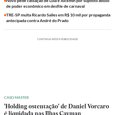
Novo pede cassação de Lula e Alckmin por suposto abuso
de poder econômico em desfile de carnaval
TRE-SP multa Ricardo Salles em R$ 10 mil por propaganda
antecipada contra André do Prado
CONTINUA APÓS A PUBLICIDADE
CASO MASTER
'Holding ostentação' de Daniel Vorcaro
é liquidada nas Ilhas Cayman