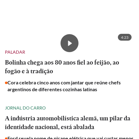
4:23
PALADAR
Bolinha chega aos 80 anos fiel ao feijão, ao
fogão e à tradição
Cora celebra cinco anos com jantar que reúne chefs
argentinos de diferentes cozinhas latinas
JORNAL DO CARRO
A indústria automobilística alemã, um pilar da
identidade nacional, está abalada
Ford revela nome de picape elétrica que vai custar menos