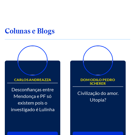
Colunas e Blogs
CARLOS ANDREAZZA
DOM ODILO PEDRO
SCHERER
Desconfianças entre
Civilização do amor.
Mendonça e PF só
Utopia?
existem pois o
investigado é Lulinha