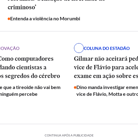
criminoso’
Entenda a violência no Morumbi
INOVAÇÃO
COLUNA DO ESTADÃO
Como computadores
Gilmar não aceitará pe
dando cientistas a
vice de Flávio para acel
os segredos do cérebro
exame em ação sobre e
de que a tireoide não vai bem
Dino manda investigar emen
 ninguém percebe
vice de Flávio, Motta e outr
CONTINUA APÓS A PUBLICIDADE