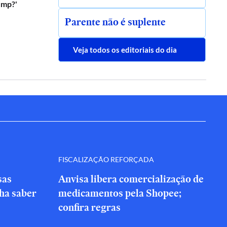
ump?'
Parente não é suplente
Veja todos os editoriais do dia
FISCALIZAÇÃO REFORÇADA
sas
Anvisa libera comercialização de
nha saber
medicamentos pela Shopee;
confira regras