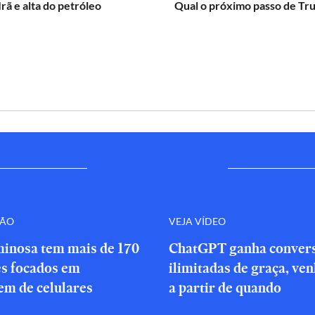
Irã e alta do petróleo
Qual o próximo passo de Tr
ÇÃO
VEJA VÍDEO
minosa tem mais de 170
ChatGPT ganha conver
es focados em
ilimitadas de graça, ve
em de celulares
a partir de quando