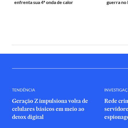
enfrenta sua 4ª onda de calor
guerra no 
TENDÊNCIA
INVESTIGA
Geração Z impulsiona volta de
Rede cri
celulares básicos em meio ao
servidor
detox digital
espionag