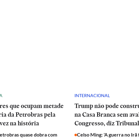
A
INTERNACIONAL
res que ocupam metade
Trump não pode constru
ria da Petrobras pela
na Casa Branca sem ava
vez na história
Congresso, diz Tribuna
Petrobras quase dobra com
Celso Ming: 'A guerra no Irã