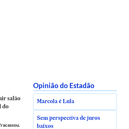
Opinião do Estadão
ir salão
Marcola é Lula
l do
l
Sem perspectiva de juros
baixos
 fracassou.