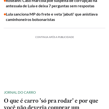
Roseann: Caso Marcola põe suspeita de corrupção na
antessala de Lula e deixa 7 perguntas sem respostas
Lula sanciona MP do frete e veta 'jabuti' que anistiava
caminhoneiros bolsonaristas
CONTINUA APÓS A PUBLICIDADE
JORNAL DO CARRO
O que é carro 'só pra rodar' e por que
você não deveria comprar um