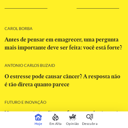
CAROL BORBA
Antes de pensar em emagrecer, uma pergunta
mais importante deve ser feita: você está forte?
ANTONIO CARLOS BUZAID
O estresse pode causar câncer? A resposta não
é tão direta quanto parece
FUTURO E INOVAÇÃO
'Quanto mais inteligente for a tecnologia, mais
humano terá que ser o nosso cuidado'
Hoje
Em Alta
Opinião
Descubra