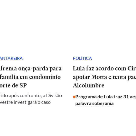
CANTAREIRA
POLÍTICA
nfrenta onça-parda para
Lula faz acordo com Ci
 família em condomínio
apoiar Motta e tenta pa
orte de SP
Alcolumbre
rido após confronto; a Divisão
Programa de Lula traz 31 ve
vestre investigará o caso
palavra soberania