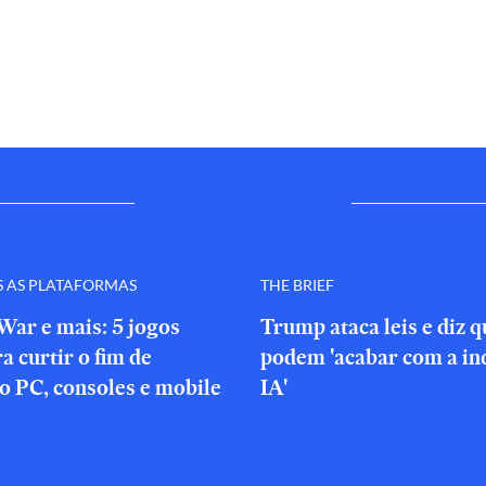
S AS PLATAFORMAS
THE BRIEF
War e mais: 5 jogos
Trump ataca leis e diz 
a curtir o fim de
podem 'acabar com a in
o PC, consoles e mobile
IA'