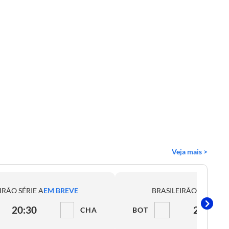
Veja mais >
IRÃO SÉRIE A
EM BREVE
BRASILEIRÃO SÉRIE A
E
20:30
21:00
CHA
BOT