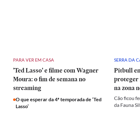
PARA VER EM CASA
SERRA DA 
'Ted Lasso' e filme com Wagner
Pitbull e
Moura: o fim de semana no
proteger
streaming
na zona n
Cão ficou fe
O que esperar da 4ª temporada de ‘Ted
da Fauna Sil
Lasso’