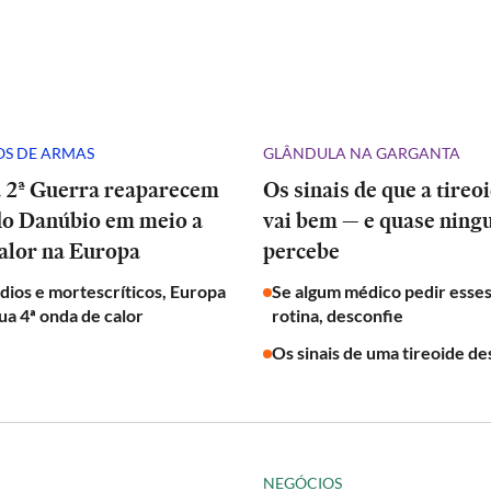
S DE ARMAS
GLÂNDULA NA GARGANTA
a 2ª Guerra reaparecem
Os sinais de que a tireo
do Danúbio em meio a
vai bem — e quase nin
alor na Europa
percebe
ios e mortescríticos, Europa
Se algum médico pedir esse
ua 4ª onda de calor
rotina, desconfie
Os sinais de uma tireoide de
NEGÓCIOS