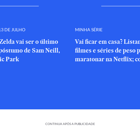
3 DE JULHO
MINHA SÉRIE
Zelda vai ser o último
Vai ficar em casa? List
póstumo de Sam Neill,
filmes e séries de peso 
ic Park
maratonar na Netflix; c
CONTINUA APÓS A PUBLICIDADE