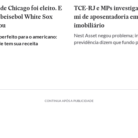
e Chicago foi eleito. E
TCE-RJ e MPs investig
 beisebol White Sox
mi de aposentadoria em
ou
imobiliário
Nest Asset negou problema; in
perfeito para o americano:
previdência dizem que fundo 
e tem sua receita
CONTINUA APÓS A PUBLICIDADE