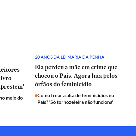
20 ANOS DA LEI MARIA DA PENHA
Ela perdeu a mãe em crime que
leitores
chocou o País. Agora luta pelos
livro
órfãos do feminicídio
mprestem'
Como frear a alta de feminicídios no
no meio do
País? 'Só tornozeleira não funciona'