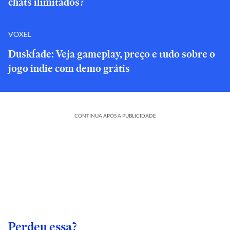
chats ilimitados?
VOXEL
Duskfade: Veja gameplay, preço e tudo sobre o
jogo indie com demo grátis
CONTINUA APÓS A PUBLICIDADE
Perdeu essa?