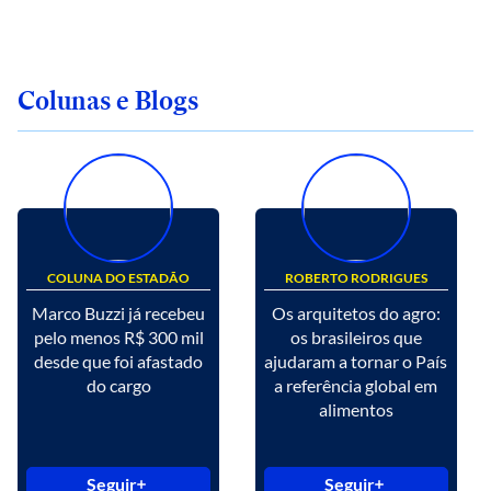
Colunas e Blogs
COLUNA DO ESTADÃO
ROBERTO RODRIGUES
Marco Buzzi já recebeu
Os arquitetos do agro:
pelo menos R$ 300 mil
os brasileiros que
desde que foi afastado
ajudaram a tornar o País
do cargo
a referência global em
alimentos
Seguir
Seguir