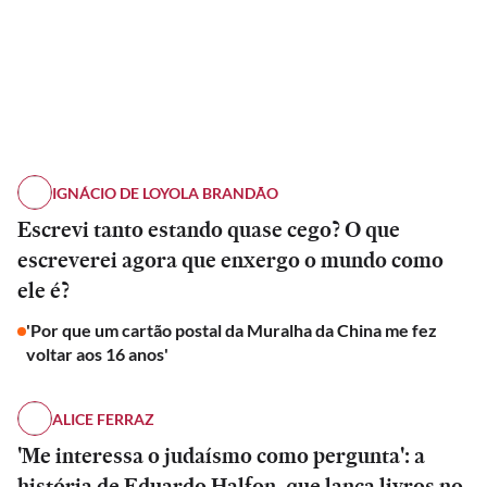
IGNÁCIO DE LOYOLA BRANDÃO
Escrevi tanto estando quase cego? O que
escreverei agora que enxergo o mundo como
ele é?
'Por que um cartão postal da Muralha da China me fez
voltar aos 16 anos'
ALICE FERRAZ
'Me interessa o judaísmo como pergunta': a
história de Eduardo Halfon, que lança livros no