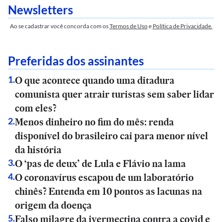
Newsletters
Ao se cadastrar você concorda com os
Termos de Uso
e
Política de Privacidade.
Preferidas dos assinantes
O que acontece quando uma ditadura
1
.
comunista quer atrair turistas sem saber lidar
com eles?
Menos dinheiro no fim do mês: renda
2
.
disponível do brasileiro cai para menor nível
da história
O ‘pas de deux’ de Lula e Flávio na lama
3
.
O coronavírus escapou de um laboratório
4
.
chinês? Entenda em 10 pontos as lacunas na
origem da doença
Falso milagre da ivermectina contra a covid e
5
.