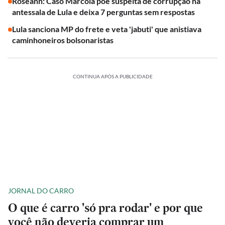
Roseann: Caso Marcola põe suspeita de corrupção na
antessala de Lula e deixa 7 perguntas sem respostas
Lula sanciona MP do frete e veta 'jabuti' que anistiava
caminhoneiros bolsonaristas
CONTINUA APÓS A PUBLICIDADE
JORNAL DO CARRO
O que é carro 'só pra rodar' e por que
você não deveria comprar um