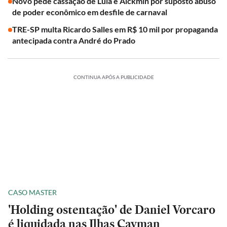
Novo pede cassação de Lula e Alckmin por suposto abuso
de poder econômico em desfile de carnaval
TRE-SP multa Ricardo Salles em R$ 10 mil por propaganda
antecipada contra André do Prado
CONTINUA APÓS A PUBLICIDADE
CASO MASTER
'Holding ostentação' de Daniel Vorcaro
é liquidada nas Ilhas Cayman