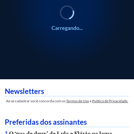
Carregando...
Newsletters
Ao se cadastrar você concorda com os
Termos de Uso
e
Política de Privacidade.
Preferidas dos assinantes
O ‘pas de deux’ de Lula e Flávio na lama
1
.