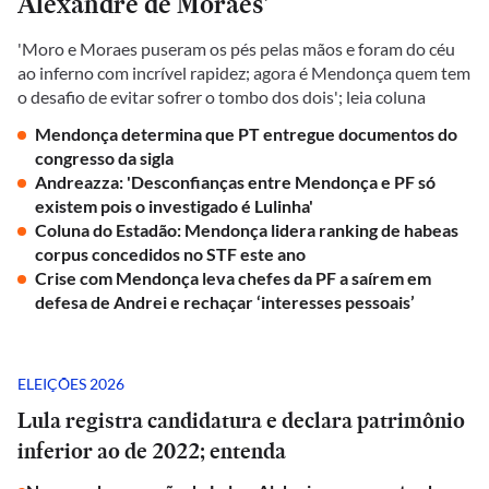
Alexandre de Moraes'
'Moro e Moraes puseram os pés pelas mãos e foram do céu
ao inferno com incrível rapidez; agora é Mendonça quem tem
o desafio de evitar sofrer o tombo dos dois'; leia coluna
Mendonça determina que PT entregue documentos do
congresso da sigla
Andreazza: 'Desconfianças entre Mendonça e PF só
existem pois o investigado é Lulinha'
Coluna do Estadão: Mendonça lidera ranking de habeas
corpus concedidos no STF este ano
Crise com Mendonça leva chefes da PF a saírem em
defesa de Andrei e rechaçar ‘interesses pessoais’
ELEIÇÕES 2026
Lula registra candidatura e declara patrimônio
inferior ao de 2022; entenda