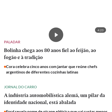
4:23
PALADAR
Bolinha chega aos 80 anos fiel ao feijão, ao
fogão e à tradição
Cora celebra cinco anos com jantar que reúne chefs
argentinos de diferentes cozinhas latinas
JORNAL DO CARRO
A indústria automobilística alemã, um pilar da
identidade nacional, está abalada
Ford revela nome de picape elétrica que vai custar menos