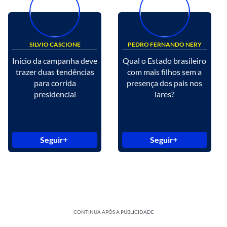
SILVIO CASCIONE
PEDRO FERNANDO NERY
Início da campanha deve
Qual o Estado brasileiro
trazer duas tendências
com mais filhos sem a
para corrida
presença dos pais nos
presidencial
lares?
Seguir
Seguir
CONTINUA APÓS A PUBLICIDADE