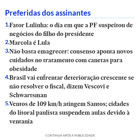
Preferidas dos assinantes
Fator Lulinha: o dia em que a PF suspeitou de
1
.
negócios do filho do presidente
Marcola é Lula
2
.
Não basta emagrecer: consenso aponta novos
3
.
cuidados no tratamento com canetas para
obesidade
Brasil vai enfrentar deterioração crescente se
4
.
não resolver o fiscal, dizem Vescovi e
Schwartsman
Ventos de 109 km/h atingem Santos; cidades
5
.
do litoral paulista suspendem aulas devido à
ventania
CONTINUA APÓS A PUBLICIDADE