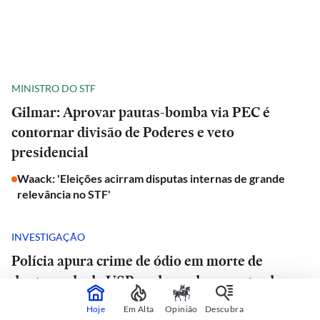
MINISTRO DO STF
Gilmar: Aprovar pautas-bomba via PEC é
contornar divisão de Poderes e veto
presidencial
Waack: 'Eleições acirram disputas internas de grande
relevância no STF'
INVESTIGAÇÃO
Polícia apura crime de ódio em morte de
doutorando da USP e advogado encontrado
morto em estrada de São Paulo
Hoje
Em Alta
Opinião
Descubra