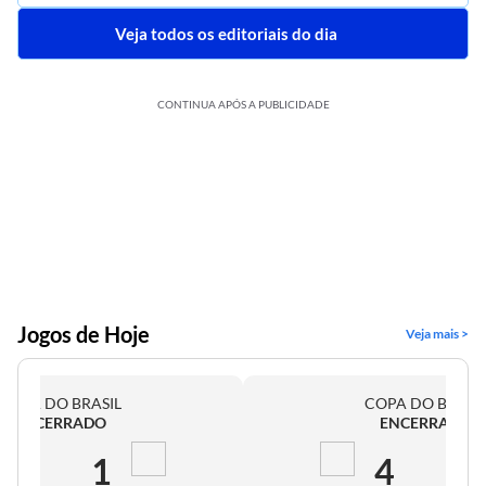
Veja todos os editoriais do dia
CONTINUA APÓS A PUBLICIDADE
Jogos de Hoje
Veja mais >
COPA DO BRASIL
COPA DO BRASI
ENCERRADO
ENCERRADO
2
1
4
0