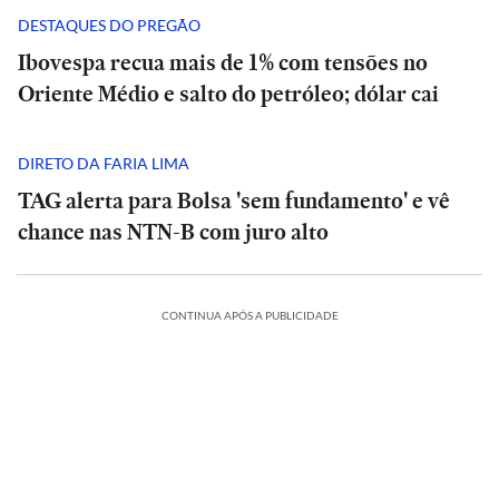
DESTAQUES DO PREGÃO
Ibovespa recua mais de 1% com tensões no
Oriente Médio e salto do petróleo; dólar cai
DIRETO DA FARIA LIMA
TAG alerta para Bolsa 'sem fundamento' e vê
chance nas NTN-B com juro alto
ESPORTES
CONTINUA APÓS A PUBLICIDADE
A
CIÊNCIA
O
Diniz
suspiro
se
ORTES
ECONOMIA
ESPORTES
ECONOMIA
final
ESPORTES
ESPORTES
diz
ria
Meta
do
Vitória
Meta
‘ansioso’
o:
ia
é
Veja
Universo:
goleia
Diniz
é
INTERNACIONAL
INTERNACIONAL
letico-
condenada
os
como
Athletico-
se
condenada
para
Casa
MRV:
a
memes
a
PR
Casa
diz
MRV:
a
contar
ESPORTES
ESPORTES
Branca
Resia
pagar
da
Física
em
Branca
‘ansioso’
Resia
pagar
ESPORTES
ESPORTES
com
ada
usa
México
vende
US$
eliminação
prevê
virada
usa
México
para
vende
US$
Memphis
referência
presta
Diniz
ativos
567
do
o
que
referência
presta
contar
Diniz
ativos
567