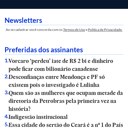
Newsletters
Ao se cadastrar você concorda com os
Termos de Uso
e
Política de Privacidade.
Preferidas dos assinantes
Vorcaro ‘perdeu’ iate de R$ 2 bi e dinheiro
1
.
pode ficar com bilionário canadense
Desconfianças entre Mendonça e PF só
2
.
existem pois o investigado é Lulinha
Quem são as mulheres que ocupam metade da
3
.
diretoria da Petrobras pela primeira vez na
história?
Indigestão institucional
4
.
Essa cidade do sertão do Ceará é a nº 1 do País
5
.