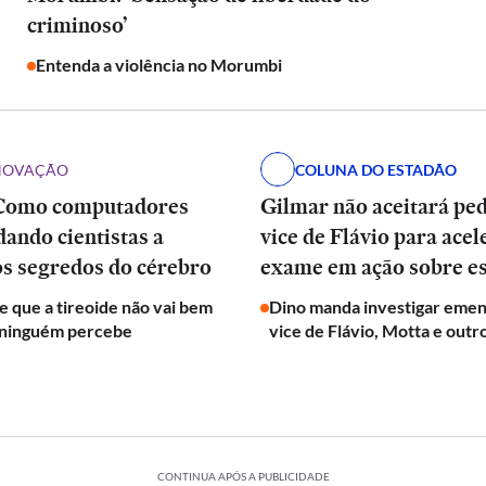
criminoso’
Entenda a violência no Morumbi
INOVAÇÃO
COLUNA DO ESTADÃO
Como computadores
Gilmar não aceitará pe
dando cientistas a
vice de Flávio para acel
os segredos do cérebro
exame em ação sobre e
de que a tireoide não vai bem
Dino manda investigar emen
 ninguém percebe
vice de Flávio, Motta e outr
CONTINUA APÓS A PUBLICIDADE