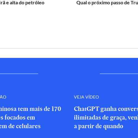
Irã e alta do petróleo
Qual o próximo passo de Tr
ÇÃO
VEJA VÍDEO
minosa tem mais de 170
ChatGPT ganha conver
es focados em
ilimitadas de graça, ve
em de celulares
a partir de quando