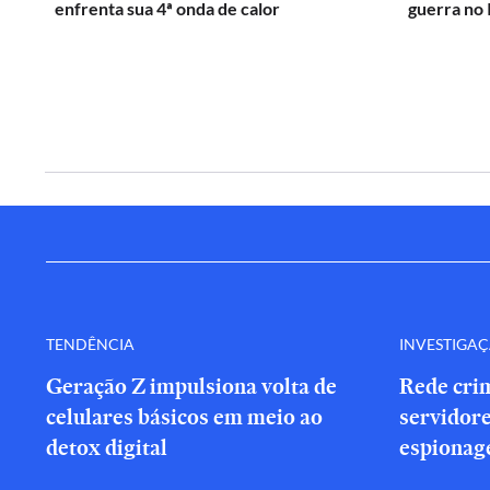
enfrenta sua 4ª onda de calor
guerra no 
TENDÊNCIA
INVESTIGA
Geração Z impulsiona volta de
Rede cri
celulares básicos em meio ao
servidor
detox digital
espionag