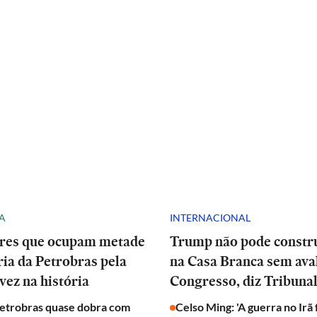
A
INTERNACIONAL
res que ocupam metade
Trump não pode constru
ria da Petrobras pela
na Casa Branca sem ava
vez na história
Congresso, diz Tribuna
Petrobras quase dobra com
Celso Ming: 'A guerra no Irã