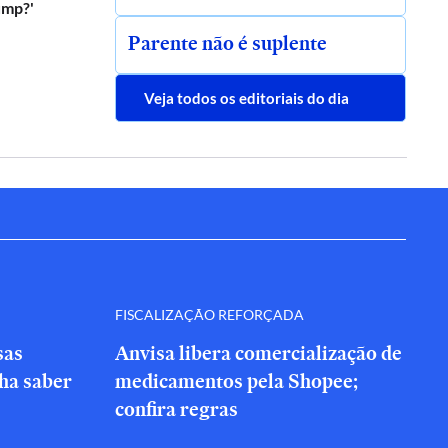
ump?'
Parente não é suplente
Veja todos os editoriais do dia
FISCALIZAÇÃO REFORÇADA
sas
Anvisa libera comercialização de
nha saber
medicamentos pela Shopee;
confira regras