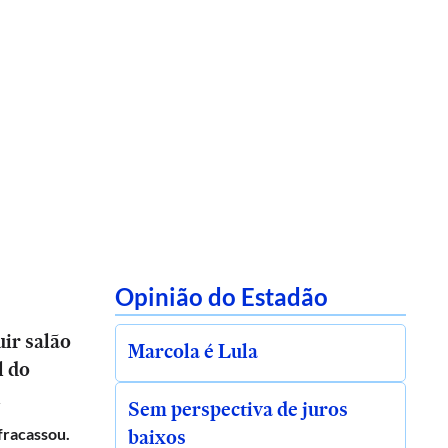
Opinião do Estadão
ir salão
Marcola é Lula
l do
l
Sem perspectiva de juros
baixos
 fracassou.