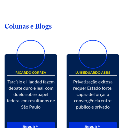
Colunas e Blogs
RICARDO CORRÊA
LUÍS EDUARDO ASSIS
Tarcísio e Haddad fazem
Privatização exitosa
debate duro e leal, com
requer Estado forte,
duelo sobre papel
capaz de forçar a
federal em resultados de
convergência entre
São Paulo
público e privado
Seguir
Seguir