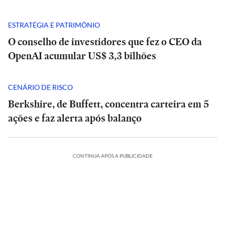
ESTRATÉGIA E PATRIMÔNIO
O conselho de investidores que fez o CEO da
OpenAI acumular US$ 3,3 bilhões
CENÁRIO DE RISCO
Berkshire, de Buffett, concentra carteira em 5
ações e faz alerta após balanço
POLÍTICA
CONTINUA APÓS A PUBLICIDADE
Rombo
Análise
do
|
BRB
POLÍTICA
Tarcísio
vira
e
Rombo
INTERNACIONAL
INTERNACIONAL
ESTADÃO
ESTADÃO
munição
Haddad
do
VERIFICA
VERIFICA
Mãe
fazem
Mãe
BRB
para
ÍTICA
POLÍTICA
ESPORTES
POLÍTICA
POLÍTICA
ESPORTES
e
Confira
debate
e
vira
Confira
ataque
E+
helle
bebê
Debate
Cuca
a
duro
Michelle
bebê
munição
Debate
Cuca
a