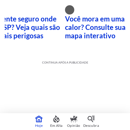
 sente seguro onde
Você mora em uma i
 SP? Veja quais são
calor? Consulte sua 
mais perigosas
mapa interativo
CONTINUA APÓS A PUBLICIDADE
Cultura
sobre
Hoje
Em Alta
Opinião
Descubra
Veja mais