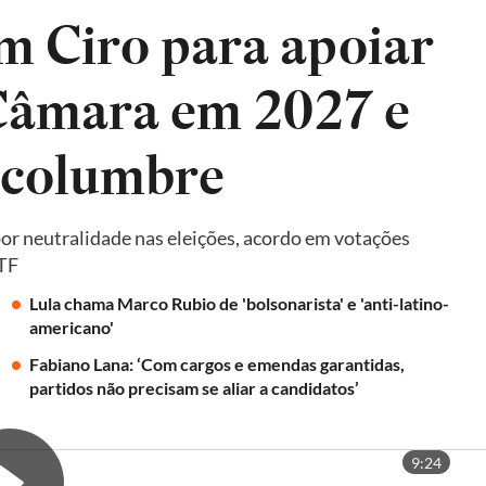
m Ciro para apoiar
 Câmara em 2027 e
lcolumbre
por neutralidade nas eleições, acordo em votações
STF
Lula chama Marco Rubio de 'bolsonarista' e 'anti-latino-
americano'
Fabiano Lana: ‘Com cargos e emendas garantidas,
partidos não precisam se aliar a candidatos’
9:24