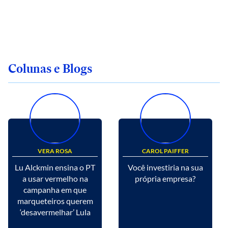
Colunas e Blogs
VERA ROSA
CAROL PAIFFER
Lu Alckmin ensina o PT
Você investiria na sua
a usar vermelho na
própria empresa?
campanha em que
marqueteiros querem
‘desavermelhar’ Lula