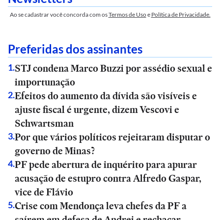
Ao se cadastrar você concorda com os
Termos de Uso
e
Política de Privacidade.
Preferidas dos assinantes
STJ condena Marco Buzzi por assédio sexual e
1
.
importunação
Efeitos do aumento da dívida são visíveis e
2
.
ajuste fiscal é urgente, dizem Vescovi e
Schwartsman
Por que vários políticos rejeitaram disputar o
3
.
governo de Minas?
PF pede abertura de inquérito para apurar
4
.
acusação de estupro contra Alfredo Gaspar,
vice de Flávio
Crise com Mendonça leva chefes da PF a
5
.
saírem em defesa de Andrei e rechaçar