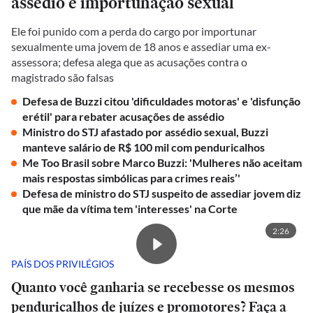
assédio e importunação sexual
Ele foi punido com a perda do cargo por importunar
sexualmente uma jovem de 18 anos e assediar uma ex-
assessora; defesa alega que as acusações contra o
magistrado são falsas
Defesa de Buzzi citou 'dificuldades motoras' e 'disfunção
erétil' para rebater acusações de assédio
Ministro do STJ afastado por assédio sexual, Buzzi
manteve salário de R$ 100 mil com penduricalhos
Me Too Brasil sobre Marco Buzzi: 'Mulheres não aceitam
mais respostas simbólicas para crimes reais’'
Defesa de ministro do STJ suspeito de assediar jovem diz
que mãe da vítima tem 'interesses' na Corte
2:26
PAÍS DOS PRIVILÉGIOS
Quanto você ganharia se recebesse os mesmos
penduricalhos de juízes e promotores? Faça a