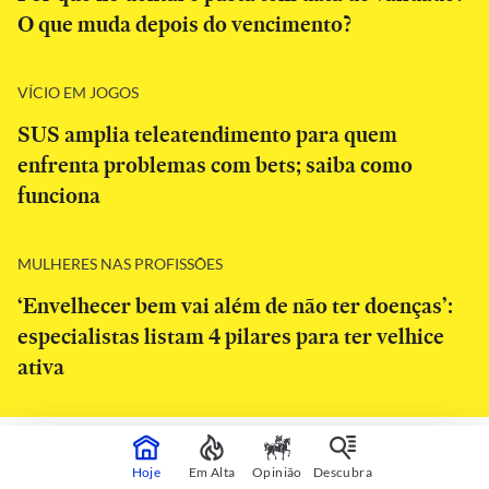
O que muda depois do vencimento?
VÍCIO EM JOGOS
SUS amplia teleatendimento para quem
enfrenta problemas com bets; saiba como
funciona
MULHERES NAS PROFISSÕES
‘Envelhecer bem vai além de não ter doenças’:
especialistas listam 4 pilares para ter velhice
ativa
CONTINUA APÓS A PUBLICIDADE
Hoje
Em Alta
Opinião
Descubra