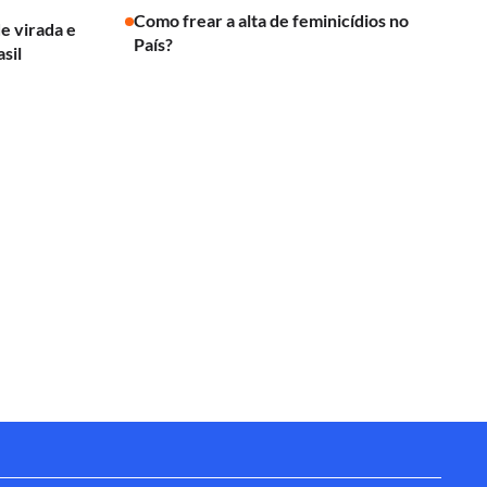
Como frear a alta de feminicídios no
de virada e
País?
sil