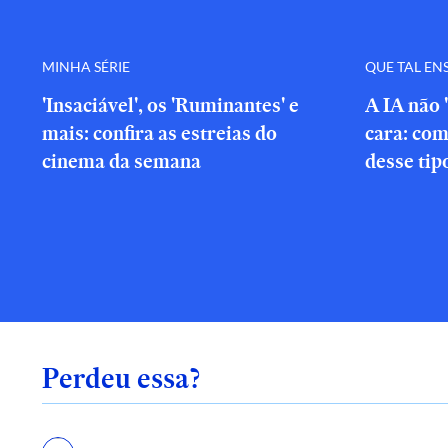
MINHA SÉRIE
QUE TAL EN
'Insaciável', os 'Ruminantes' e
A IA não 
mais: confira as estreias do
cara: com
cinema da semana
desse tip
Perdeu essa?