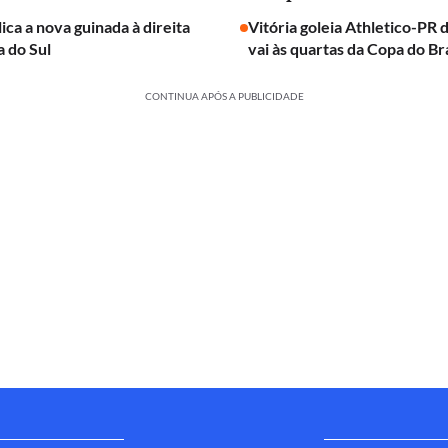
ica a nova guinada à direita
Vitória goleia Athletico-PR 
 do Sul
vai às quartas da Copa do Bra
CONTINUA APÓS A PUBLICIDADE