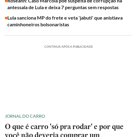
Roseann: Caso Marcola põe suspeita de corrupção na
antessala de Lula e deixa 7 perguntas sem respostas
Lula sanciona MP do frete e veta 'jabuti' que anistiava
caminhoneiros bolsonaristas
CONTINUA APÓS A PUBLICIDADE
JORNAL DO CARRO
O que é carro 'só pra rodar' e por que
você não deveria comprar um