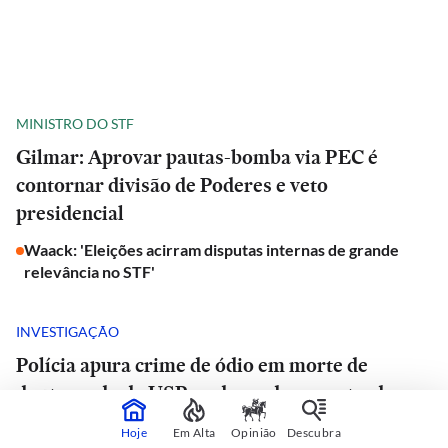
MINISTRO DO STF
Gilmar: Aprovar pautas-bomba via PEC é
contornar divisão de Poderes e veto
presidencial
Waack: 'Eleições acirram disputas internas de grande
relevância no STF'
INVESTIGAÇÃO
Polícia apura crime de ódio em morte de
doutorando da USP e advogado encontrado
morto em estrada de São Paulo
Hoje
Em Alta
Opinião
Descubra