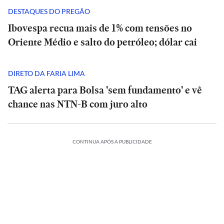
DESTAQUES DO PREGÃO
Ibovespa recua mais de 1% com tensões no
Oriente Médio e salto do petróleo; dólar cai
DIRETO DA FARIA LIMA
TAG alerta para Bolsa 'sem fundamento' e vê
chance nas NTN-B com juro alto
ESPORTES
CONTINUA APÓS A PUBLICIDADE
A
CIÊNCIA
O
Diniz
suspiro
se
ORTES
ECONOMIA
ESPORTES
ECONOMIA
final
ESPORTES
ESPORTES
diz
ria
Meta
do
Vitória
Meta
‘ansioso’
o:
ia
é
Veja
Universo:
goleia
Diniz
é
INTERNACIONAL
INTERNACIONAL
letico-
condenada
os
como
Athletico-
se
condenada
para
Casa
MRV:
a
memes
a
PR
Casa
diz
MRV:
a
contar
ESPORTES
ESPORTES
Branca
Resia
pagar
da
Física
em
Branca
‘ansioso’
Resia
pagar
ESPORTES
ESPORTES
com
ada
usa
México
vende
US$
eliminação
prevê
virada
usa
México
para
vende
US$
Memphis
referência
presta
Diniz
ativos
567
do
o
que
referência
presta
contar
Diniz
ativos
567