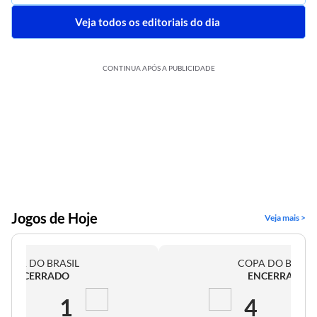
Veja todos os editoriais do dia
CONTINUA APÓS A PUBLICIDADE
Jogos de Hoje
Veja mais >
COPA DO BRASIL
COPA DO BRASI
ENCERRADO
ENCERRADO
2
1
4
0