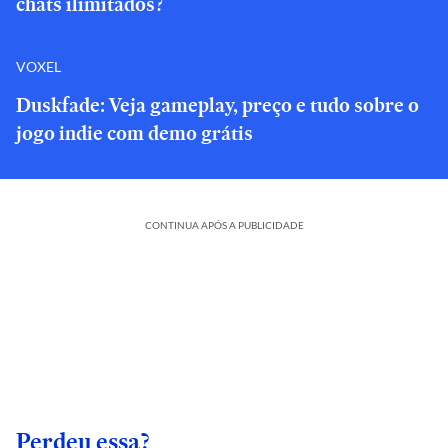
chats ilimitados?
VOXEL
Duskfade: Veja gameplay, preço e tudo sobre o
jogo indie com demo grátis
CONTINUA APÓS A PUBLICIDADE
Perdeu essa?