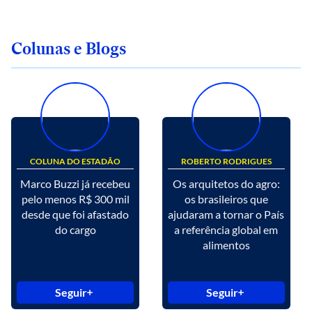
Colunas e Blogs
COLUNA DO ESTADÃO
ROBERTO RODRIGUES
Marco Buzzi já recebeu
Os arquitetos do agro:
pelo menos R$ 300 mil
os brasileiros que
desde que foi afastado
ajudaram a tornar o País
do cargo
a referência global em
alimentos
Seguir
Seguir