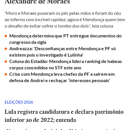
Alexandre de Moraes'
'Moro e Moraes puseram os pés pelas mãos e foram do céu
ao inferno com incrível rapidez; agora é Mendonça quem tem
o desafio de evitar sofrer o tombo dos dois'; leia coluna
Mendonça determina que PT entregue documentos do
congresso da sigla
Andreazza: 'Desconfianças entre Mendonça e PF só
existem pois o investigado é Lulinha'
Coluna do Estadão: Mendonça lidera ranking de habeas
corpus concedidos no STF este ano
Crise com Mendonça leva chefes da PF a saírem em
defesa de Andrei e rechaçar ‘interesses pessoais’
ELEIÇÕES 2026
Lula registra candidatura e declara patrimônio
inferior ao de 2022; entenda