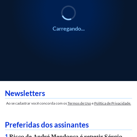
Carregando...
Newsletters
Ao se cadastrar você concorda com os
Termos de Uso
e
Política de Privacidade.
Preferidas dos assinantes
Risco de André Mendonça é repetir Sérgio
1
.