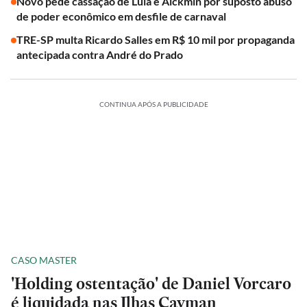
Novo pede cassação de Lula e Alckmin por suposto abuso
de poder econômico em desfile de carnaval
TRE-SP multa Ricardo Salles em R$ 10 mil por propaganda
antecipada contra André do Prado
CONTINUA APÓS A PUBLICIDADE
CASO MASTER
'Holding ostentação' de Daniel Vorcaro
é liquidada nas Ilhas Cayman