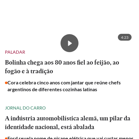
4:23
PALADAR
Bolinha chega aos 80 anos fiel ao feijão, ao
fogão e à tradição
Cora celebra cinco anos com jantar que reúne chefs
argentinos de diferentes cozinhas latinas
JORNAL DO CARRO
A indústria automobilística alemã, um pilar da
identidade nacional, está abalada
Ford revela nome de picape elétrica que vai custar menos