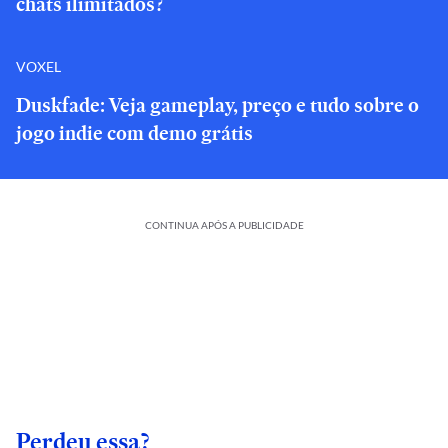
chats ilimitados?
VOXEL
Duskfade: Veja gameplay, preço e tudo sobre o
jogo indie com demo grátis
CONTINUA APÓS A PUBLICIDADE
Perdeu essa?