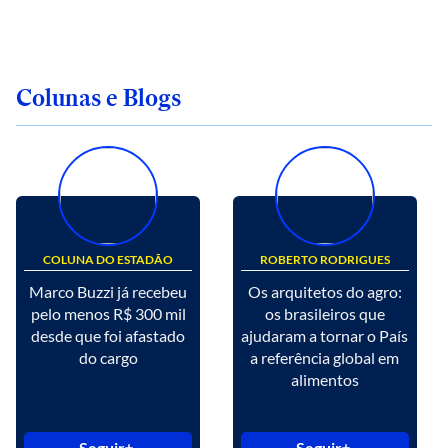
Colunas e Blogs
COLUNA DO ESTADÃO
ROBERTO RODRIGUES
Marco Buzzi já recebeu
Os arquitetos do agro:
pelo menos R$ 300 mil
os brasileiros que
desde que foi afastado
ajudaram a tornar o País
do cargo
a referência global em
alimentos
Seguir
Seguir