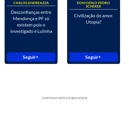
CARLOS ANDREAZZA
DOM ODILO PEDRO
SCHERER
Desconfianças entre
Civilização do amor.
Mendonça e PF só
Utopia?
existem pois o
investigado é Lulinha
Seguir
Seguir
CONTINUA APÓS A PUBLICIDADE