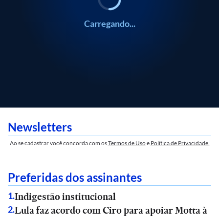
Carregando...
Newsletters
Ao se cadastrar você concorda com os
Termos de Uso
e
Política de Privacidade.
Preferidas dos assinantes
Indigestão institucional
1
.
Lula faz acordo com Ciro para apoiar Motta à
2
.