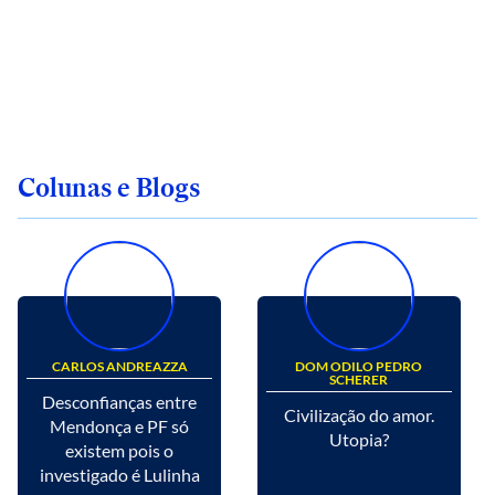
Colunas e Blogs
CARLOS ANDREAZZA
DOM ODILO PEDRO
SCHERER
Desconfianças entre
Civilização do amor.
Mendonça e PF só
Utopia?
existem pois o
investigado é Lulinha