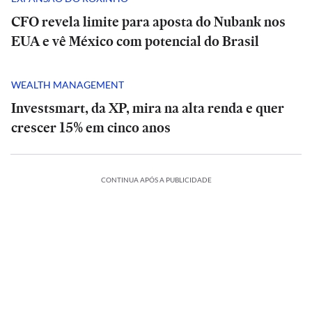
CFO revela limite para aposta do Nubank nos
EUA e vê México com potencial do Brasil
WEALTH MANAGEMENT
Investsmart, da XP, mira na alta renda e quer
crescer 15% em cinco anos
CONTINUA APÓS A PUBLICIDADE
ESPORTES
Vini
ES
ESPORTES
ESPORTES
SÃO
SÃO
Jr.
rretinha
Carretinha
PAULO
ESPORTES
PAULO
Pai
e
Pai
se
iler
Idosos
Pitbull
de
trailer
Idosos
Vini
Pitbull
de
declara
o
podem
enfrenta
Messi
não
podem
Jr.
enfrenta
Messi
ESPORTES
ESPORTES
ao
o
estar
onça-
foi
são
estar
se
onça-
foi
ESPORTES
ESPORTES
Real
do
consumindo
parda
WSL:
internado
só
consumindo
declara
parda
WSL:
internado
gates”:
menos
Morre
para
Gabriel
antes
“engates”:
menos
Morre
ao
para
Gabriel
antes
Madrid