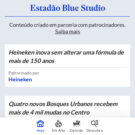
Estadão Blue Studio
Conteúdo criado em parceria com patrocinadores.
Saiba mais
Heineken inova sem alterar uma fórmula de
mais de 150 anos
Patrocinado por
Heineken
Quatro novos Bosques Urbanos recebem
mais de 4 mil mudas no Centro
Em parceria com
Prefeitura de São Paulo
Hoje
Em Alta
Opinião
Descubra