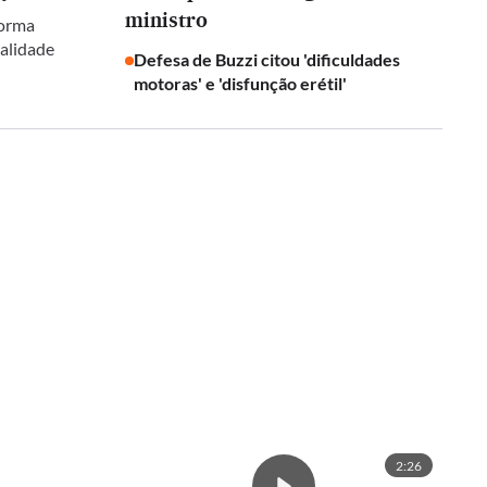
ministro
forma
galidade
Defesa de Buzzi citou 'dificuldades
motoras' e 'disfunção erétil'
2:26