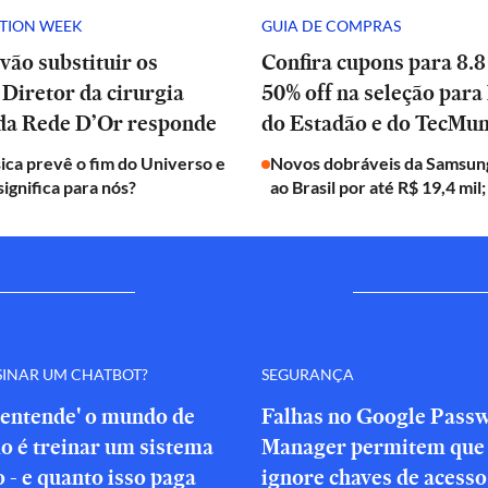
ATION WEEK
GUIA DE COMPRAS
vão substituir os
Confira cupons para 8.8
Diretor da cirurgia
50% off na seleção para 
 da Rede D’Or responde
do Estadão e do TecMu
ica prevê o fim do Universo e
Novos dobráveis da Samsun
significa para nós?
ao Brasil por até R$ 19,4 mil;
SINAR UM CHATBOT?
SEGURANÇA
'entende' o mundo de
Falhas no Google Pass
o é treinar um sistema
Manager permitem que 
o - e quanto isso paga
ignore chaves de acesso