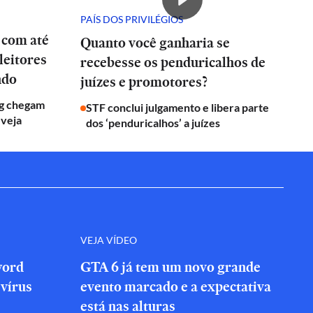
PAÍS DOS PRIVILÉGIOS
 com até
Quanto você ganharia se
leitores
recebesse os penduricalhos de
ndo
juízes e promotores?
g chegam
STF conclui julgamento e libera parte
 veja
dos ‘penduricalhos’ a juízes
VEJA VÍDEO
word
GTA 6 já tem um novo grande
vírus
evento marcado e a expectativa
está nas alturas