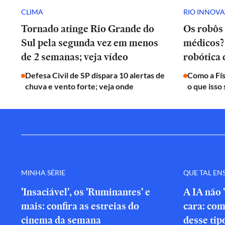
CLIMA
RIO INNOV
Tornado atinge Rio Grande do
Os robôs 
Sul pela segunda vez em menos
médicos? 
de 2 semanas; veja vídeo
robótica
Defesa Civil de SP dispara 10 alertas de
Como a Fís
chuva e vento forte; veja onde
o que isso 
MINHA SÉRIE
QUE TAL EN
'Insaciável', os 'Ruminantes' e
A IA não 
mais: confira as estreias do
cara: com
cinema da semana
desse tip