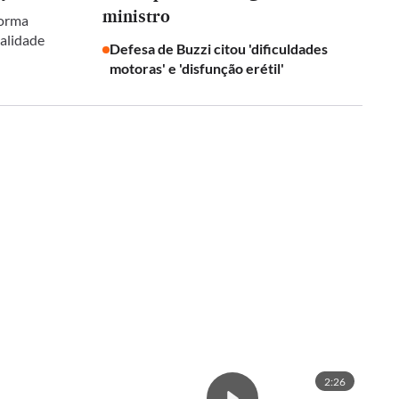
ministro
forma
galidade
Defesa de Buzzi citou 'dificuldades
motoras' e 'disfunção erétil'
2:26