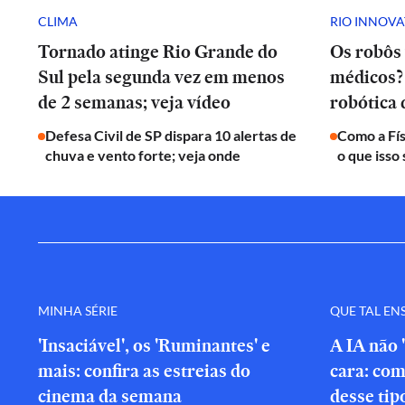
CLIMA
RIO INNOV
Tornado atinge Rio Grande do
Os robôs 
Sul pela segunda vez em menos
médicos? 
de 2 semanas; veja vídeo
robótica
Defesa Civil de SP dispara 10 alertas de
Como a Fís
chuva e vento forte; veja onde
o que isso 
MINHA SÉRIE
QUE TAL EN
'Insaciável', os 'Ruminantes' e
A IA não 
mais: confira as estreias do
cara: com
cinema da semana
desse tip