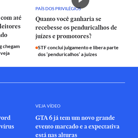
PAÍS DOS PRIVILÉGIOS
 com até
Quanto você ganharia se
leitores
recebesse os penduricalhos de
ndo
juízes e promotores?
g chegam
STF conclui julgamento e libera parte
 veja
dos ‘penduricalhos’ a juízes
VEJA VÍDEO
word
GTA 6 já tem um novo grande
vírus
evento marcado e a expectativa
está nas alturas