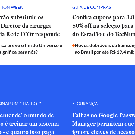
ATION WEEK
GUIA DE COMPRAS
vão substituir os
Confira cupons para 8.8
Diretor da cirurgia
50% off na seleção para 
 da Rede D’Or responde
do Estadão e do TecMu
ica prevê o fim do Universo e
Novos dobráveis da Samsun
significa para nós?
ao Brasil por até R$ 19,4 mil;
SINAR UM CHATBOT?
SEGURANÇA
'entende' o mundo de
Falhas no Google Pass
o é treinar um sistema
Manager permitem que 
o - e quanto isso paga
ignore chaves de acesso