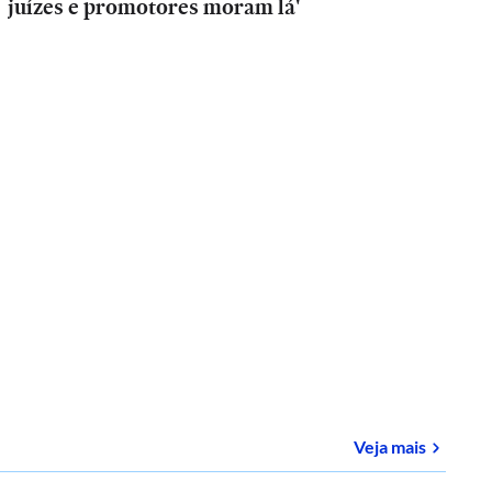
juízes e promotores moram lá'
sobre
E-
Veja mais