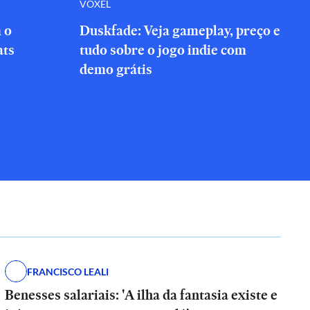
VOXEL
 o
Duskfade: Veja gameplay, preço e
ats
tudo sobre o jogo indie com
demo grátis
FRANCISCO LEALI
Benesses salariais: 'A ilha da fantasia existe e