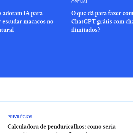
OPENAI
s adotam IA para
O que dá para fazer com
r estudar macacos no
ChatGPT grátis com ch
atural
ilimitados?
PRIVILÉGIOS
Calculadora de penduricalhos: como seria