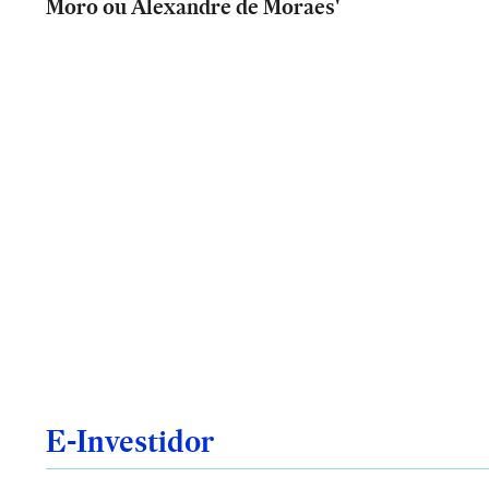
Moro ou Alexandre de Moraes'
E-Investidor
Análise
Análise