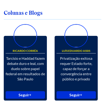
Colunas e Blogs
RICARDO CORRÊA
LUÍS EDUARDO ASSIS
Tarcísio e Haddad fazem
Privatização exitosa
debate duro e leal, com
requer Estado forte,
duelo sobre papel
capaz de forçar a
federal em resultados de
convergência entre
São Paulo
público e privado
Seguir
Seguir