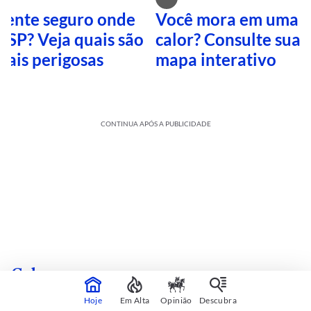
 sente seguro onde
Você mora em uma i
 SP? Veja quais são
calor? Consulte sua 
mais perigosas
mapa interativo
CONTINUA APÓS A PUBLICIDADE
Cultura
sobre
Veja mais
Hoje
Em Alta
Opinião
Descubra