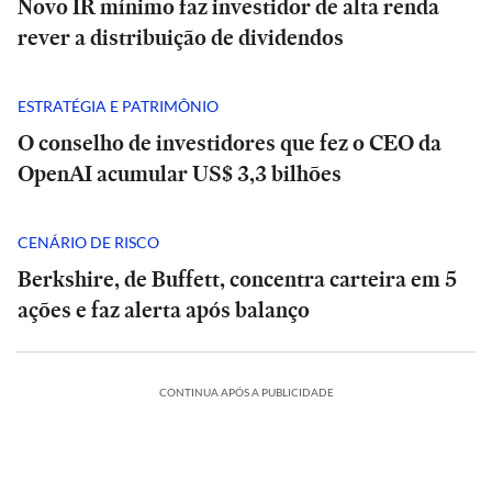
Novo IR mínimo faz investidor de alta renda
rever a distribuição de dividendos
ESTRATÉGIA E PATRIMÔNIO
O conselho de investidores que fez o CEO da
OpenAI acumular US$ 3,3 bilhões
CENÁRIO DE RISCO
Berkshire, de Buffett, concentra carteira em 5
ações e faz alerta após balanço
CONTINUA APÓS A PUBLICIDADE
Ibovespa
abre
a
POLÍTICA
POLÍTICA
semana
Rombo
Master,
Rombo
Ibovespa
Master,
de
do
botina
do
abre
botina