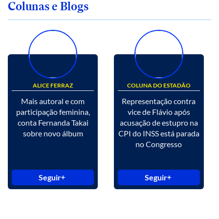
Colunas e Blogs
ALICE FERRAZ
COLUNA DO ESTADÃO
Mais autoral e com
Representação contra
participação feminina,
vice de Flávio após
conta Fernanda Takai
acusação de estupro na
sobre novo álbum
CPI do INSS está parada
no Congresso
Seguir
Seguir