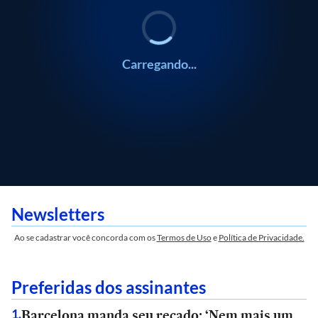
Carregando...
Newsletters
Ao se cadastrar você concorda com os
Termos de Uso
e
Política de Privacidade.
Preferidas dos assinantes
Barcelona manda seu recado: ‘Nem mais um
1
.