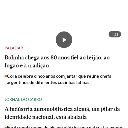
4:23
PALADAR
Bolinha chega aos 80 anos fiel ao feijão, ao
fogão e à tradição
Cora celebra cinco anos com jantar que reúne chefs
argentinos de diferentes cozinhas latinas
JORNAL DO CARRO
A indústria automobilística alemã, um pilar da
identidade nacional, está abalada
Ford revela nome de picape elétrica que vai custar menos