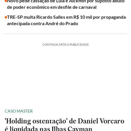
Novo pede cassação de Lula e Alckmin por suposto abuso
de poder econômico em desfile de carnaval
TRE-SP multa Ricardo Salles em R$ 10 mil por propaganda
antecipada contra André do Prado
CONTINUA APÓS A PUBLICIDADE
CASO MASTER
'Holding ostentação' de Daniel Vorcaro
é liquidada nas Ilhas Cayman