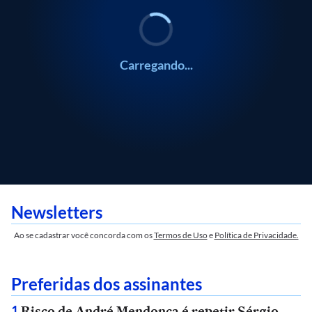
Carregando...
Newsletters
Ao se cadastrar você concorda com os
Termos de Uso
e
Política de Privacidade.
Preferidas dos assinantes
Risco de André Mendonça é repetir Sérgio
1
.