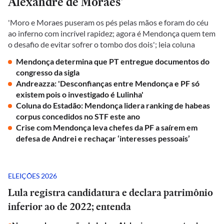
Alexandre de Moraes'
'Moro e Moraes puseram os pés pelas mãos e foram do céu
ao inferno com incrível rapidez; agora é Mendonça quem tem
o desafio de evitar sofrer o tombo dos dois'; leia coluna
Mendonça determina que PT entregue documentos do
congresso da sigla
Andreazza: 'Desconfianças entre Mendonça e PF só
existem pois o investigado é Lulinha'
Coluna do Estadão: Mendonça lidera ranking de habeas
corpus concedidos no STF este ano
Crise com Mendonça leva chefes da PF a saírem em
defesa de Andrei e rechaçar ‘interesses pessoais’
ELEIÇÕES 2026
Lula registra candidatura e declara patrimônio
inferior ao de 2022; entenda