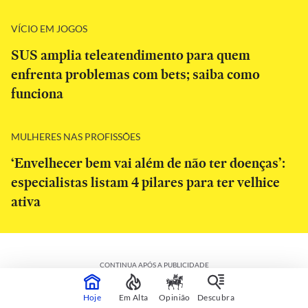
VÍCIO EM JOGOS
SUS amplia teleatendimento para quem
enfrenta problemas com bets; saiba como
funciona
MULHERES NAS PROFISSÕES
‘Envelhecer bem vai além de não ter doenças’:
especialistas listam 4 pilares para ter velhice
ativa
CONTINUA APÓS A PUBLICIDADE
Hoje
Em Alta
Opinião
Descubra