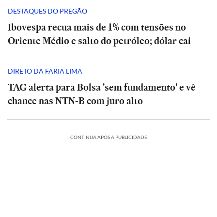
DESTAQUES DO PREGÃO
Ibovespa recua mais de 1% com tensões no
Oriente Médio e salto do petróleo; dólar cai
DIRETO DA FARIA LIMA
TAG alerta para Bolsa 'sem fundamento' e vê
chance nas NTN-B com juro alto
ESPORTES
CONTINUA APÓS A PUBLICIDADE
A
CIÊNCIA
O
Diniz
suspiro
se
ORTES
ECONOMIA
ESPORTES
ECONOMIA
final
ESPORTES
ESPORTES
diz
ria
Meta
do
Vitória
Meta
‘ansioso’
o:
ia
é
Veja
Universo:
goleia
Diniz
é
INTERNACIONAL
INTERNACIONAL
letico-
condenada
os
como
Athletico-
se
condenada
para
Casa
MRV:
a
memes
a
PR
Casa
diz
MRV:
a
contar
ESPORTES
ESPORTES
Branca
Resia
pagar
da
Física
em
Branca
‘ansioso’
Resia
pagar
ESPORTES
ESPORTES
com
ada
usa
México
vende
US$
eliminação
prevê
virada
usa
México
para
vende
US$
Memphis
referência
presta
Diniz
ativos
567
do
o
que
referência
presta
contar
Diniz
ativos
567