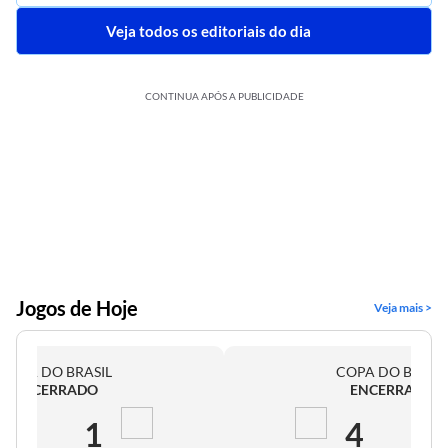
Veja todos os editoriais do dia
CONTINUA APÓS A PUBLICIDADE
Jogos de Hoje
Veja mais >
COPA DO BRASIL
COPA DO BRASI
ENCERRADO
ENCERRADO
2
1
4
0