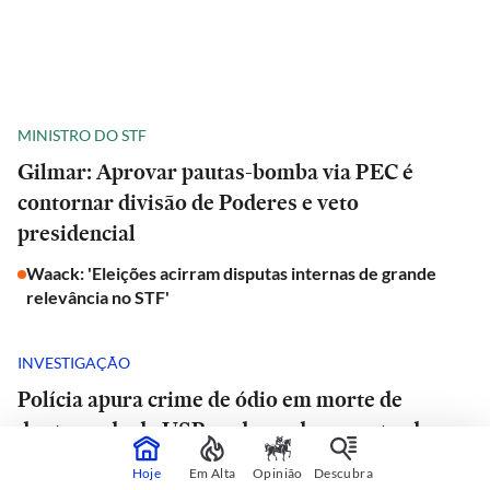
MINISTRO DO STF
Gilmar: Aprovar pautas-bomba via PEC é
contornar divisão de Poderes e veto
presidencial
Waack: 'Eleições acirram disputas internas de grande
relevância no STF'
INVESTIGAÇÃO
Polícia apura crime de ódio em morte de
doutorando da USP e advogado encontrado
morto em estrada de São Paulo
Hoje
Em Alta
Opinião
Descubra