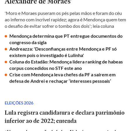
Alexandre de Moraes'
'Moro e Moraes puseram os pés pelas mãos e foram do céu
ao inferno com incrível rapidez; agora é Mendonça quem tem
o desafio de evitar sofrer o tombo dos dois'; leia coluna
Mendonça determina que PT entregue documentos do
congresso da sigla
Andreazza: 'Desconfianças entre Mendonça e PF só
existem pois o investigado é Lulinha'
Coluna do Estadão: Mendonça lidera ranking de habeas
corpus concedidos no STF este ano
Crise com Mendonça leva chefes da PF a saírem em
defesa de Andrei e rechaçar ‘interesses pessoais’
ELEIÇÕES 2026
Lula registra candidatura e declara patrimônio
inferior ao de 2022; entenda