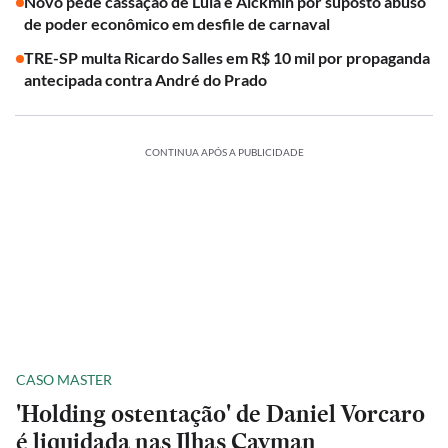
Novo pede cassação de Lula e Alckmin por suposto abuso
de poder econômico em desfile de carnaval
TRE-SP multa Ricardo Salles em R$ 10 mil por propaganda
antecipada contra André do Prado
CONTINUA APÓS A PUBLICIDADE
CASO MASTER
'Holding ostentação' de Daniel Vorcaro
é liquidada nas Ilhas Cayman