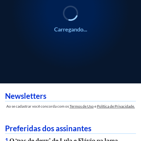
Carregando...
Newsletters
Ao se cadastrar você concorda com os
Termos de Uso
e
Política de Privacidade.
Preferidas dos assinantes
O ‘pas de deux’ de Lula e Flávio na lama
1
.