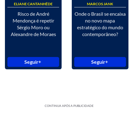
ELIANE CANTANHÊDE
MARCOS JANK
Risco de André
Onde o Brasil se encaixa
Mendonça é repetir
no novo mapa
Sérgio Moro ou
estratégico do mundo
Alexandre de Moraes
contemporâneo?
Seguir
Seguir
CONTINUA APÓS A PUBLICIDADE