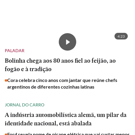
4:23
PALADAR
Bolinha chega aos 80 anos fiel ao feijão, ao
fogão e à tradição
Cora celebra cinco anos com jantar que reúne chefs
argentinos de diferentes cozinhas latinas
JORNAL DO CARRO
A indústria automobilística alemã, um pilar da
identidade nacional, está abalada
Ford revela nome de picape elétrica que vai custar menos