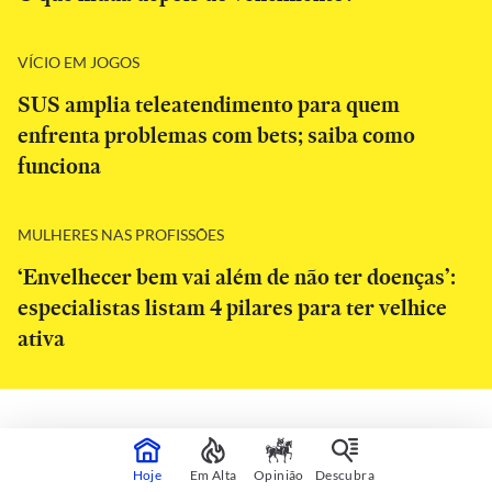
VÍCIO EM JOGOS
SUS amplia teleatendimento para quem
enfrenta problemas com bets; saiba como
funciona
MULHERES NAS PROFISSÕES
‘Envelhecer bem vai além de não ter doenças’:
especialistas listam 4 pilares para ter velhice
ativa
CONTINUA APÓS A PUBLICIDADE
Hoje
Em Alta
Opinião
Descubra