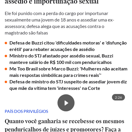
assédio e importunação sexual
Ele foi punido com a perda do cargo por importunar
sexualmente uma jovem de 18 anos e assediar uma ex-
assessora; defesa alega que as acusações contra o
magistrado são falsas
Defesa de Buzzi citou 'dificuldades motoras' e 'disfunção
erétil' para rebater acusações de assédio
Ministro do STJ afastado por assédio sexual, Buzzi
manteve salário de R$ 100 mil com penduricalhos
Me Too Brasil sobre Marco Buzzi: 'Mulheres não aceitam
mais respostas simbólicas para crimes reais’'
Defesa de ministro do STJ suspeito de assediar jovem diz
que mãe da vítima tem 'interesses' na Corte
2:26
PAÍS DOS PRIVILÉGIOS
Quanto você ganharia se recebesse os mesmos
penduricalhos de juízes e promotores? Faça a