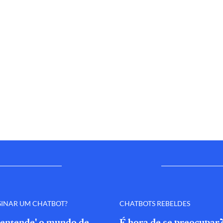
SINAR UM CHATBOT?
CHATBOTS REBELDES
'entende' o mundo de
É hora de se preocupar