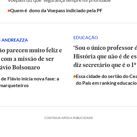
Quem é dono da Voepass indiciado pela PF
EDUCAÇÃO
S ANDREAZZA
‘Sou o único professor 
o pareceu muito feliz e
História que não é de e
o com a missão de ser
diz secretário que é o 1º
lávio Bolsonaro
Essa cidade do sertão do Cea
e Flávio inicia nova fase: a
do País em ranking educaci
 marqueteiros
CONTINUA APÓS A PUBLICIDADE