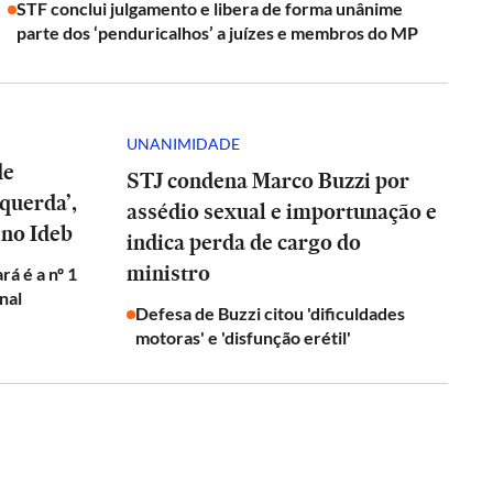
STF conclui julgamento e libera de forma unânime
parte dos ‘penduricalhos’ a juízes e membros do MP
UNANIMIDADE
de
STJ condena Marco Buzzi por
squerda’,
assédio sexual e importunação e
 no Ideb
indica perda de cargo do
ministro
rá é a nº 1
onal
Defesa de Buzzi citou 'dificuldades
motoras' e 'disfunção erétil'