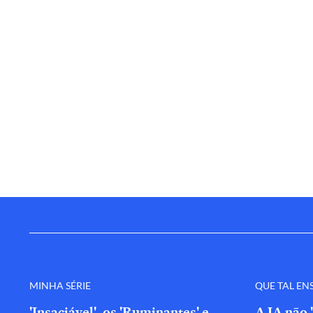
MINHA SÉRIE
QUE TAL EN
'Insaciável', os 'Ruminantes' e
A IA não 