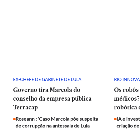
EX-CHEFE DE GABINETE DE LULA
RIO INNOV
Governo tira Marcola do
Os robôs 
conselho da empresa pública
médicos? 
Terracap
robótica
Roseann : 'Caso Marcola põe suspeita
IA e inves
de corrupção na antessala de Lula'
criação de