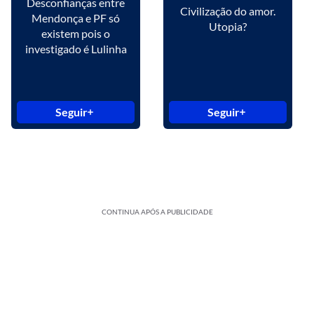
Desconfianças entre
Civilização do amor.
Mendonça e PF só
Utopia?
existem pois o
investigado é Lulinha
Seguir
Seguir
CONTINUA APÓS A PUBLICIDADE