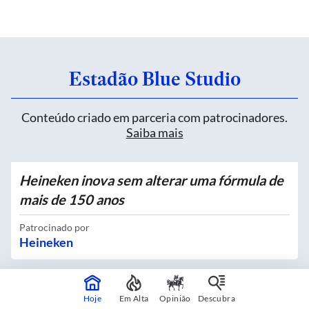
Estadão Blue Studio
Conteúdo criado em parceria com patrocinadores.
Saiba mais
Heineken inova sem alterar uma fórmula de
mais de 150 anos
Patrocinado por
Heineken
Quatro novos Bosques Urbanos recebem
Hoje
Em Alta
Opinião
Descubra