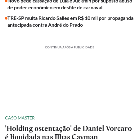
Novo pede cassação de Lula e Alckmin por suposto abuso
de poder econômico em desfile de carnaval
TRE-SP multa Ricardo Salles em R$ 10 mil por propaganda
antecipada contra André do Prado
CONTINUA APÓS A PUBLICIDADE
CASO MASTER
'Holding ostentação' de Daniel Vorcaro
é liquidada nas Ilhas Cayman