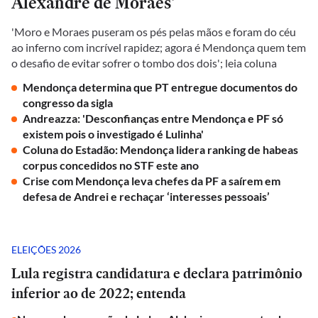
Alexandre de Moraes'
'Moro e Moraes puseram os pés pelas mãos e foram do céu
ao inferno com incrível rapidez; agora é Mendonça quem tem
o desafio de evitar sofrer o tombo dos dois'; leia coluna
Mendonça determina que PT entregue documentos do
congresso da sigla
Andreazza: 'Desconfianças entre Mendonça e PF só
existem pois o investigado é Lulinha'
Coluna do Estadão: Mendonça lidera ranking de habeas
corpus concedidos no STF este ano
Crise com Mendonça leva chefes da PF a saírem em
defesa de Andrei e rechaçar ‘interesses pessoais’
ELEIÇÕES 2026
Lula registra candidatura e declara patrimônio
inferior ao de 2022; entenda