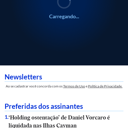
Carregando...
Newsletters
Ao se cadastrar você concorda com os
Termos de Uso
e
Política de Privacidade.
Preferidas dos assinantes
‘Holding ostentação’ de Daniel Vorcaro é
1
.
liquidada nas Ilhas Cayman