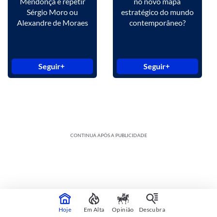
Mendonça é repetir
no novo mapa
Sérgio Moro ou
estratégico do mundo
Alexandre de Moraes
contemporâneo?
Seguir
Seguir
CONTINUA APÓS A PUBLICIDADE
Hoje
Em Alta
Opinião
Descubra