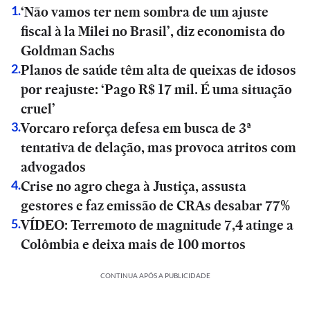
‘Não vamos ter nem sombra de um ajuste
1
.
fiscal à la Milei no Brasil’, diz economista do
Goldman Sachs
Planos de saúde têm alta de queixas de idosos
2
.
por reajuste: ‘Pago R$ 17 mil. É uma situação
cruel’
Vorcaro reforça defesa em busca de 3ª
3
.
tentativa de delação, mas provoca atritos com
advogados
Crise no agro chega à Justiça, assusta
4
.
gestores e faz emissão de CRAs desabar 77%
VÍDEO: Terremoto de magnitude 7,4 atinge a
5
.
Colômbia e deixa mais de 100 mortos
CONTINUA APÓS A PUBLICIDADE