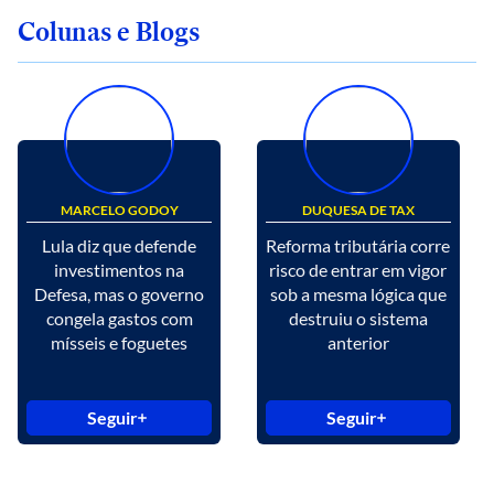
Colunas e Blogs
MARCELO GODOY
DUQUESA DE TAX
Lula diz que defende
Reforma tributária corre
investimentos na
risco de entrar em vigor
Defesa, mas o governo
sob a mesma lógica que
congela gastos com
destruiu o sistema
mísseis e foguetes
anterior
Seguir
Seguir